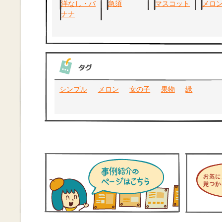
シンプル
メロン
女の子
果物
緑