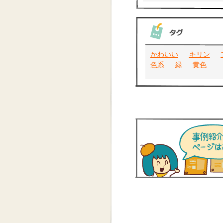
かわいい
キリン
色系
緑
黄色