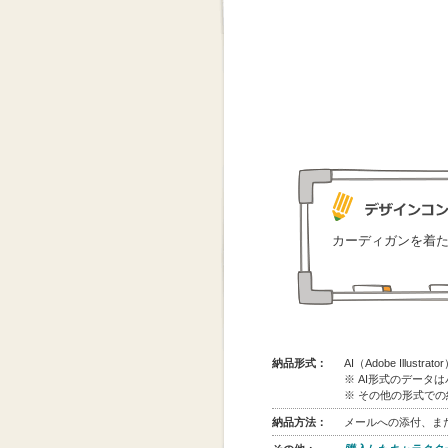
カーディガンを着
納品形式：
AI（Adobe Illus
※ AI形式のデータ
※ その他の形式で
納品方法：
メールへの添付、また