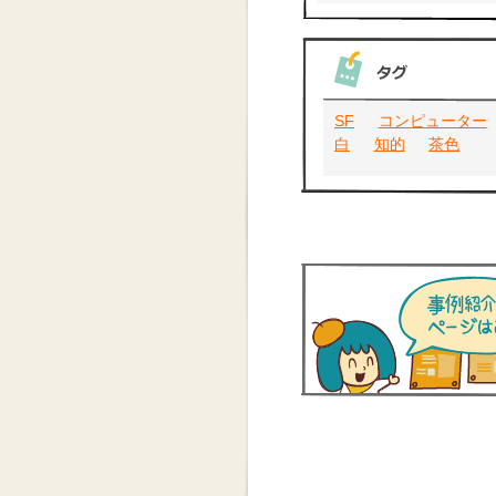
SF
コンピューター
白
知的
茶色