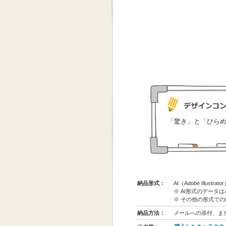
「驚き」と「ひらめ
納品形式：
AI（Adobe Illus
※ AI形式のデータ
※ その他の形式で
納品方法：
メールへの添付、また