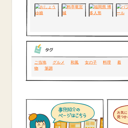
ご当地
グルメ
和風
女の子
料理
着
物
筆調