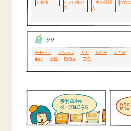
かわいい
オシャレ
大人
女の子
女の子
向け
女性
暗色系
茶色